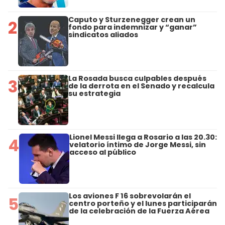
Caputo y Sturzenegger crean un
2
fondo para indemnizar y “ganar”
sindicatos aliados
La Rosada busca culpables después
3
de la derrota en el Senado y recalcula
su estrategia
Lionel Messi llega a Rosario a las 20.30:
4
velatorio íntimo de Jorge Messi, sin
acceso al público
Los aviones F 16 sobrevolarán el
5
centro porteño y el lunes participarán
de la celebración de la Fuerza Aérea