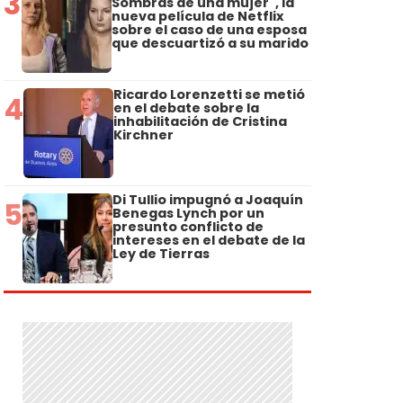
3
Sombras de una mujer", la
nueva película de Netflix
sobre el caso de una esposa
que descuartizó a su marido
Ricardo Lorenzetti se metió
4
en el debate sobre la
inhabilitación de Cristina
Kirchner
Di Tullio impugnó a Joaquín
5
Benegas Lynch por un
presunto conflicto de
intereses en el debate de la
Ley de Tierras