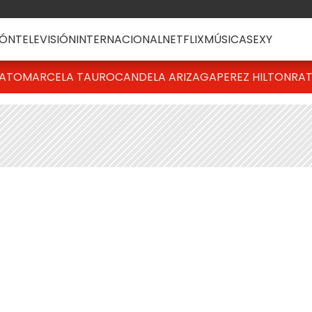
ÓN
TELEVISIÓN
INTERNACIONAL
NETFLIX
MÚSICA
SEXY
BATO
MARCELA TAURO
CANDELA ARIZAGA
PEREZ HILTON
RAT