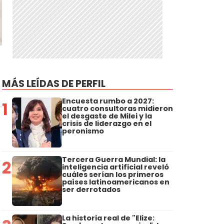
MÁS LEÍDAS DE PERFIL
Encuesta rumbo a 2027:
1
cuatro consultoras midieron
el desgaste de Milei y la
crisis de liderazgo en el
peronismo
Tercera Guerra Mundial: la
2
inteligencia artificial reveló
cuáles serían los primeros
países latinoamericanos en
ser derrotados
La historia real de "Elize: