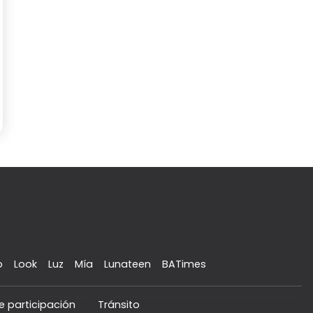
o
Look
Luz
Mía
Lunateen
BATimes
e participación
Tránsito