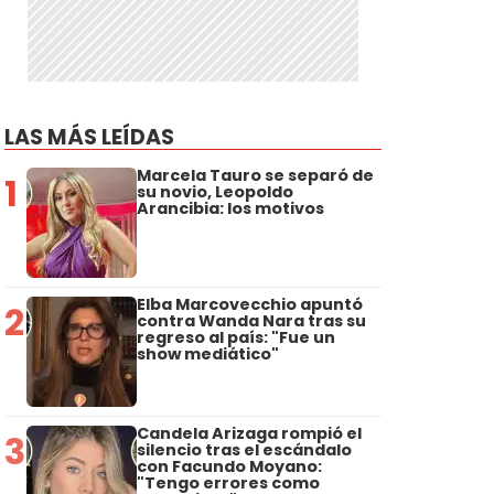
LAS MÁS LEÍDAS
Marcela Tauro se separó de
1
su novio, Leopoldo
Arancibia: los motivos
Elba Marcovecchio apuntó
2
contra Wanda Nara tras su
regreso al país: "Fue un
show mediático"
Candela Arizaga rompió el
3
silencio tras el escándalo
con Facundo Moyano:
"Tengo errores como