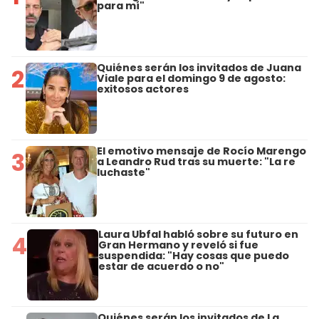
para mí"
Quiénes serán los invitados de Juana
2
Viale para el domingo 9 de agosto:
exitosos actores
El emotivo mensaje de Rocío Marengo
3
a Leandro Rud tras su muerte: "La re
luchaste"
Laura Ubfal habló sobre su futuro en
4
Gran Hermano y reveló si fue
suspendida: "Hay cosas que puedo
estar de acuerdo o no"
Quiénes serán los invitados de La