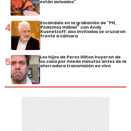
están avisados"
Escándalo en la grabación de "PH,
4
Podemos Hablar" con Andy
Kusnetzoff: dos invitadas se cruzaron
frente a cámara
Los hijos de Perez Hilton huyeron de
5
su casa por miedo minutos antes de la
aterradora transmisión en vivo