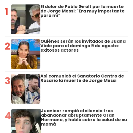
El dolor de Pablo Giralt por la muerte
1
de Jorge Messi: "Era muy importante
para mí"
Quiénes serán los invitados de Juana
2
Viale para el domingo 9 de agosto:
exitosos actores
Así comunicó el Sanatorio Centro de
3
Rosario la muerte de Jorge Messi
Juanicar rompió el silencio tras
4
abandonar abruptamente Gran
Hermano, y habló sobre la salud de su
mamá