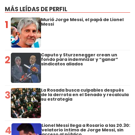
MÁS LEÍDAS DE PERFIL
Murió Jorge Messi, el papá de Lionel
1
Messi
Caputo y Sturzenegger crean un
2
fondo para indemnizar y “ganar”
sindicatos aliados
La Rosada busca culpables después
3
de la derrota en el Senado y recalcula
su estrategia
Lionel Messi llega a Rosario a las 20.30:
4
velatorio íntimo de Jorge Messi, sin
acceso al público