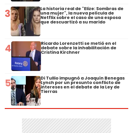
La historia real de "Elize: Sombras de
3
una mujer", la nueva película de
Netflix sobre el caso de una esposa
que descuartizó a su marido
Ricardo Lorenzetti se metió en el
4
debate sobre la inhabilitación de
Cristina Kirchner
Di Tullio impugnó a Joaquín Benegas
5
Lynch por un presunto conflicto de
intereses en el debate de la Ley de
Tierras