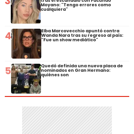
3
tras el escándalo con Facundo
Moyano: "Tengo errores como
cualquiera"
Elba Marcovecchio apuntó contra
4
Wanda Nara tras su regreso al país:
"Fue un show mediático"
Quedó definida una nueva placa de
5
nominados en Gran Hermano:
quiénes son