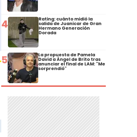
Rating: cuánto midió la
4
salida de Juanicar de Gran
Hermano Generación
Dorada
La propuesta de Pamela
5
David a Ángel de Brito tras
anunciar el final de LAM: "Me
sorprendió"