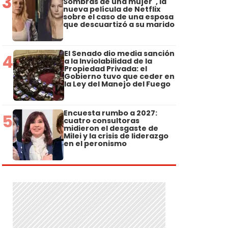
3
Sombras de una mujer", la
nueva película de Netflix
sobre el caso de una esposa
que descuartizó a su marido
El Senado dio media sanción
4
a la Inviolabilidad de la
Propiedad Privada: el
Gobierno tuvo que ceder en
la Ley del Manejo del Fuego
Encuesta rumbo a 2027:
5
cuatro consultoras
midieron el desgaste de
Milei y la crisis de liderazgo
en el peronismo