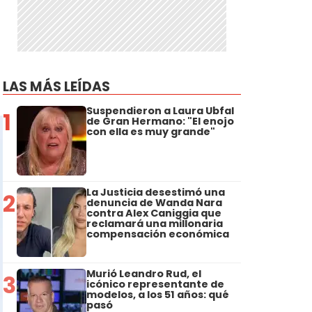
LAS MÁS LEÍDAS
Suspendieron a Laura Ubfal
1
de Gran Hermano: "El enojo
con ella es muy grande"
La Justicia desestimó una
2
denuncia de Wanda Nara
contra Alex Caniggia que
reclamará una millonaria
compensación económica
Murió Leandro Rud, el
3
icónico representante de
modelos, a los 51 años: qué
pasó