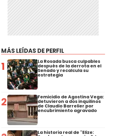
MÁS LEÍDAS DE PERFIL
n
La Rosada busca culpables
1
después de la derrota en el
Senado y recalcula su
estrategia
Femicidio de Agostina Vega:
2
detuvieron a dos inquilinos
de Claudio Barrelier por
encubrimiento agravado
La historia real de "Elize: