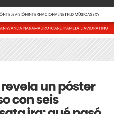
ÓN
TELEVISIÓN
INTERNACIONAL
NETFLIX
MÚSICA
SEXY
IANI
WANDA NARA
MAURO ICARDI
PAMELA DAVID
RATING
evela un póster
so con seis
ata ira: qué pasó