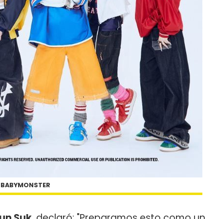
BABYMONSTER
n Suk​
, declaró: "Preparamos esto como un