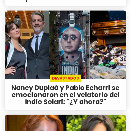
DEVASTADOS
Nancy Duplaá y Pablo Echarri se
emocionaron en el velatorio del
Indio Solari: "¿Y ahora?"