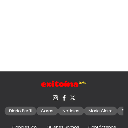
Diario Perfil
Caras
Noticias
Marie Claire
Fo
Canales RSS
Quienes Somos
Contáctenos