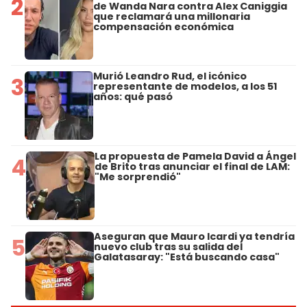
2
de Wanda Nara contra Alex Caniggia
que reclamará una millonaria
compensación económica
Murió Leandro Rud, el icónico
3
representante de modelos, a los 51
años: qué pasó
La propuesta de Pamela David a Ángel
4
de Brito tras anunciar el final de LAM:
"Me sorprendió"
Aseguran que Mauro Icardi ya tendría
5
nuevo club tras su salida del
Galatasaray: "Está buscando casa"