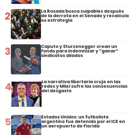
La Rosada busca culpables después
2
de la derrota en el Senado y recalcula
su estrategia
Caputo y Sturzenegger crean un
3
fondo para indemnizar y “ganar”
sindicatos aliados
La narrativa libertaria cruje en las
4
redes y Milei sufre las consecuencias
del desgaste
Estados Unidos: un futbolista
5
argentino fue detenido por el ICE en
un aeropuerto de Florida