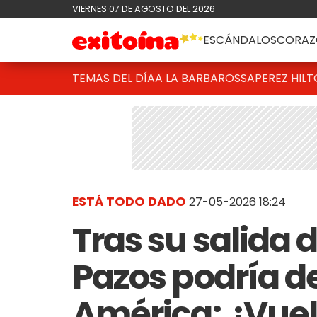
VIERNES 07 DE AGOSTO DEL 2026
ESCÁNDALOS
CORAZ
TEMAS DEL DÍA
A LA BARBAROSSA
PEREZ HIL
ESTÁ TODO DADO
27-05-2026 18:24
Tras su salida 
Pazos podría 
América: ¿Vue