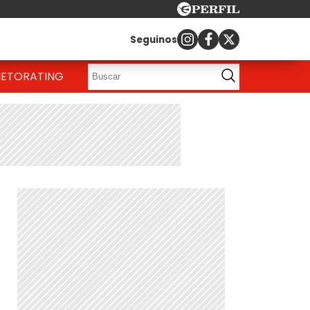
Seguinos
IETO
RATING