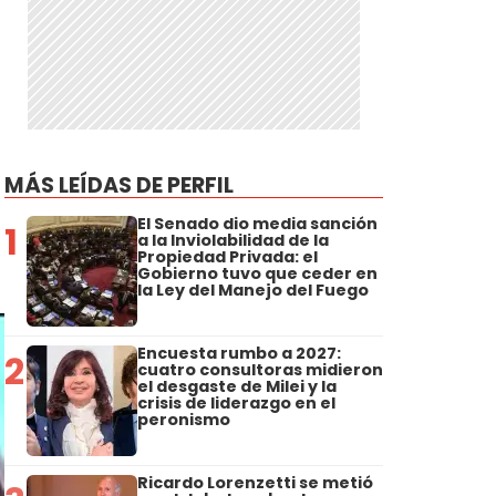
MÁS LEÍDAS DE PERFIL
El Senado dio media sanción
1
a la Inviolabilidad de la
Propiedad Privada: el
Gobierno tuvo que ceder en
la Ley del Manejo del Fuego
Encuesta rumbo a 2027:
2
cuatro consultoras midieron
el desgaste de Milei y la
crisis de liderazgo en el
peronismo
Ricardo Lorenzetti se metió