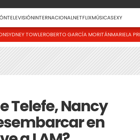
ÓN
TELEVISIÓN
INTERNACIONAL
NETFLIX
MÚSICA
SEXY
TON
SYDNEY TOWLE
ROBERTO GARCÍA MORITÁN
MARIELA PR
de Telefe, Nancy
desembarcar en
lve a LAM?