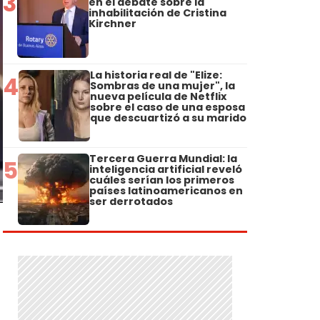
3
en el debate sobre la
inhabilitación de Cristina
Kirchner
La historia real de "Elize:
4
Sombras de una mujer", la
nueva película de Netflix
sobre el caso de una esposa
que descuartizó a su marido
Tercera Guerra Mundial: la
5
inteligencia artificial reveló
cuáles serían los primeros
países latinoamericanos en
ser derrotados