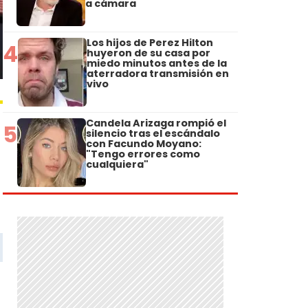
a cámara
Los hijos de Perez Hilton
4
huyeron de su casa por
miedo minutos antes de la
aterradora transmisión en
vivo
Candela Arizaga rompió el
5
silencio tras el escándalo
con Facundo Moyano:
"Tengo errores como
cualquiera"