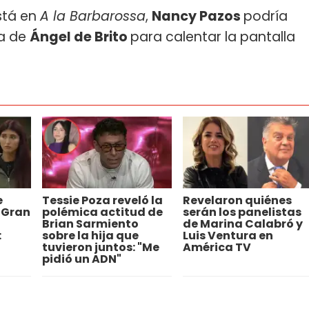
stá en
A la Barbarossa
,
Nancy Pazos
podría
a de
Ángel de Brito
para calentar la pantalla
e
Tessie Poza reveló la
Revelaron quiénes
 Gran
polémica actitud de
serán los panelistas
Brian Sarmiento
de Marina Calabró y
:
sobre la hija que
Luis Ventura en
tuvieron juntos: "Me
América TV
pidió un ADN"