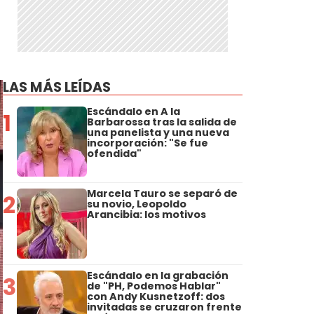
LAS MÁS LEÍDAS
Escándalo en A la
1
Barbarossa tras la salida de
una panelista y una nueva
incorporación: "Se fue
ofendida"
Marcela Tauro se separó de
2
su novio, Leopoldo
Arancibia: los motivos
Escándalo en la grabación
3
de "PH, Podemos Hablar"
con Andy Kusnetzoff: dos
invitadas se cruzaron frente