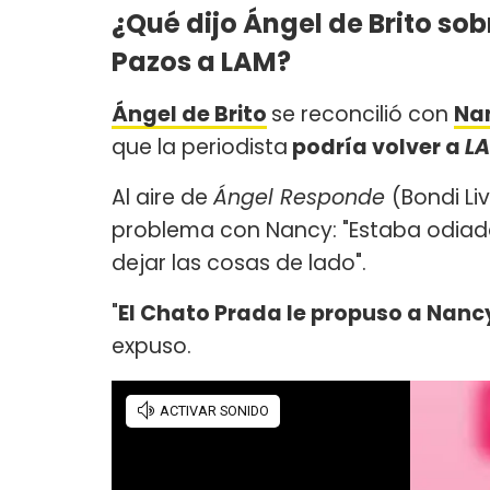
¿Qué dijo Ángel de Brito so
Pazos a LAM?
Ángel de Brito
se reconcilió con
Na
que la periodista
podría volver a
L
Al aire de
Ángel Responde
(Bondi Li
problema con Nancy: "Estaba odia
dejar las cosas de lado".
"
El Chato Prada le propuso a Nanc
expuso.