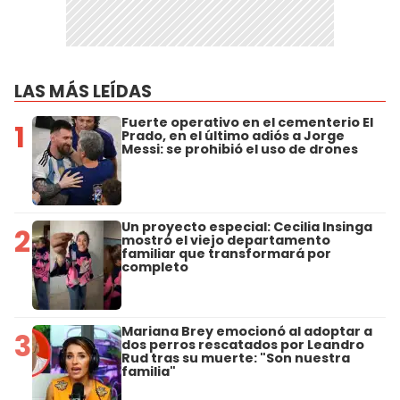
LAS MÁS LEÍDAS
Fuerte operativo en el cementerio El
1
Prado, en el último adiós a Jorge
Messi: se prohibió el uso de drones
Un proyecto especial: Cecilia Insinga
2
mostró el viejo departamento
familiar que transformará por
completo
Mariana Brey emocionó al adoptar a
3
dos perros rescatados por Leandro
Rud tras su muerte: "Son nuestra
familia"