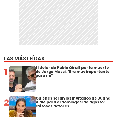
LAS MÁS LEÍDAS
El dolor de Pablo Giralt por la muerte
1
de Jorge Messi: "Era muy importante
para mí"
Quiénes serán los invitados de Juana
2
Viale para el domingo 9 de agosto:
exitosos actores