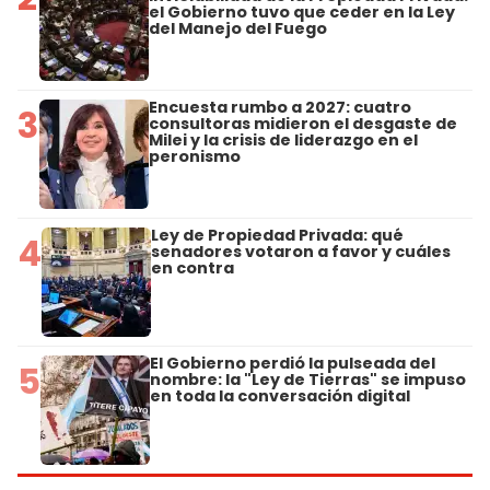
el Gobierno tuvo que ceder en la Ley
del Manejo del Fuego
Encuesta rumbo a 2027: cuatro
3
consultoras midieron el desgaste de
Milei y la crisis de liderazgo en el
peronismo
Ley de Propiedad Privada: qué
4
senadores votaron a favor y cuáles
en contra
El Gobierno perdió la pulseada del
5
nombre: la "Ley de Tierras" se impuso
en toda la conversación digital