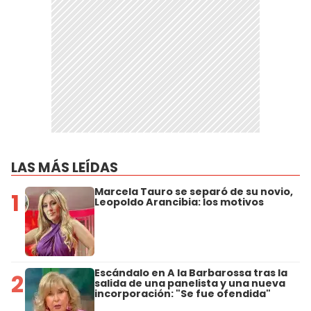
LAS MÁS LEÍDAS
Marcela Tauro se separó de su novio,
1
Leopoldo Arancibia: los motivos
Escándalo en A la Barbarossa tras la
2
salida de una panelista y una nueva
incorporación: "Se fue ofendida"