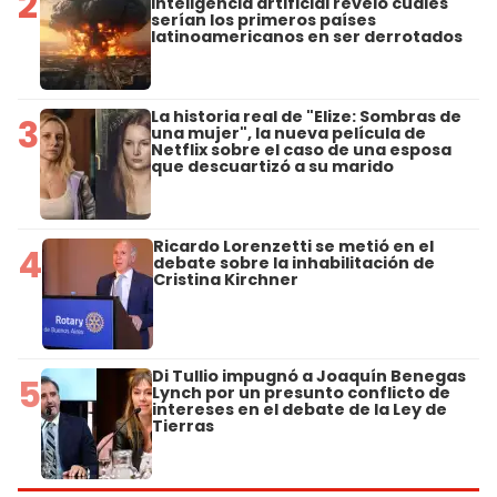
2
inteligencia artificial reveló cuáles
serían los primeros países
latinoamericanos en ser derrotados
La historia real de "Elize: Sombras de
3
una mujer", la nueva película de
Netflix sobre el caso de una esposa
que descuartizó a su marido
Ricardo Lorenzetti se metió en el
4
debate sobre la inhabilitación de
Cristina Kirchner
Di Tullio impugnó a Joaquín Benegas
5
Lynch por un presunto conflicto de
intereses en el debate de la Ley de
Tierras