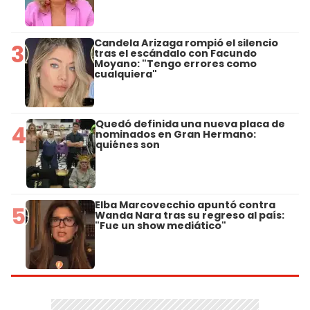
Candela Arizaga rompió el silencio
3
tras el escándalo con Facundo
Moyano: "Tengo errores como
cualquiera"
Quedó definida una nueva placa de
4
nominados en Gran Hermano:
quiénes son
Elba Marcovecchio apuntó contra
5
Wanda Nara tras su regreso al país:
"Fue un show mediático"