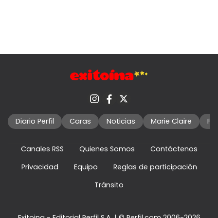
Diario Perfil
Caras
Noticias
Marie Claire
Fo
Canales RSS
Quienes Somos
Contáctenos
Privacidad
Equipo
Reglas de participación
Tránsito
Exitoina - Editorial Perfil S.A.
| © Perfil.com 2006-2026