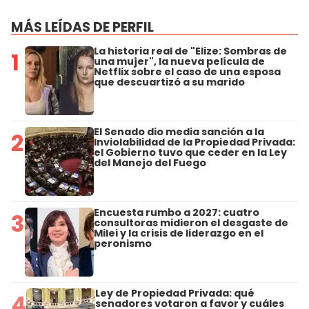
MÁS LEÍDAS DE PERFIL
La historia real de "Elize: Sombras de
1
una mujer", la nueva película de
Netflix sobre el caso de una esposa
que descuartizó a su marido
El Senado dio media sanción a la
2
Inviolabilidad de la Propiedad Privada:
el Gobierno tuvo que ceder en la Ley
del Manejo del Fuego
Encuesta rumbo a 2027: cuatro
3
consultoras midieron el desgaste de
Milei y la crisis de liderazgo en el
peronismo
Ley de Propiedad Privada: qué
4
senadores votaron a favor y cuáles