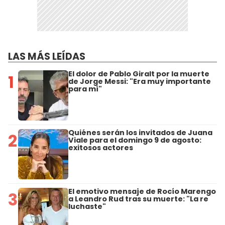
LAS MÁS LEÍDAS
El dolor de Pablo Giralt por la muerte
1
de Jorge Messi: "Era muy importante
para mí"
Quiénes serán los invitados de Juana
2
Viale para el domingo 9 de agosto:
exitosos actores
El emotivo mensaje de Rocío Marengo
3
a Leandro Rud tras su muerte: "La re
luchaste"