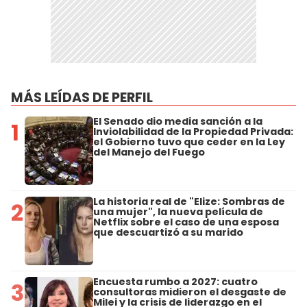
MÁS LEÍDAS DE PERFIL
El Senado dio media sanción a la
1
Inviolabilidad de la Propiedad Privada:
el Gobierno tuvo que ceder en la Ley
del Manejo del Fuego
La historia real de "Elize: Sombras de
2
una mujer", la nueva película de
Netflix sobre el caso de una esposa
que descuartizó a su marido
Encuesta rumbo a 2027: cuatro
3
consultoras midieron el desgaste de
Milei y la crisis de liderazgo en el