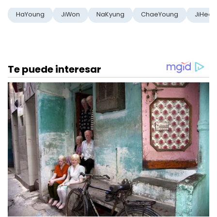
HaYoung
JiWon
NaKyung
ChaeYoung
JiHeon