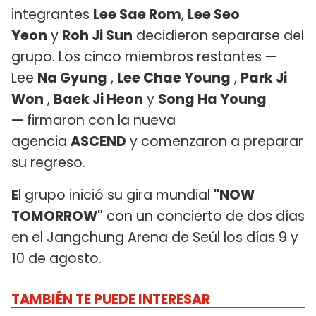
integrantes
Lee Sae Rom
,
Lee Seo
Yeon
y
Roh Ji Sun
decidieron separarse del
grupo. Los cinco miembros restantes —
Lee
Na Gyung
,
Lee Chae Young
,
Park Ji
Won
,
Baek Ji Heon
y
Song Ha Young
—
firmaron con la nueva
agencia
ASCEND
y comenzaron a preparar
su regreso.
E
l grupo inició su gira mundial
"NOW
TOMORROW"
con un concierto de dos días
en el Jangchung Arena de Seúl los días 9 y
10 de agosto.
TAMBIÉN TE PUEDE INTERESAR