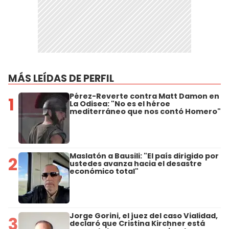
MÁS LEÍDAS DE PERFIL
Pérez-Reverte contra Matt Damon en
1
La Odisea: "No es el héroe
mediterráneo que nos contó Homero"
Maslatón a Bausili: "El país dirigido por
2
ustedes avanza hacia el desastre
económico total"
Jorge Gorini, el juez del caso Vialidad,
3
declaró que Cristina Kirchner está