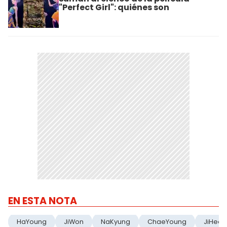
"Perfect Girl": quiénes son
EN ESTA NOTA
HaYoung
JiWon
NaKyung
ChaeYoung
JiHeon