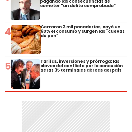
pagando las consecuencias de
cometer "un delito comprobado"
Cerraron 3 mil panaderías, cayó un
4
60% el consumo y surgen las "cuevas
de pan"
Tarifas, inversiones y prórroga: las
5
claves del conflicto por la concesión
de las 35 terminales aéreas del país