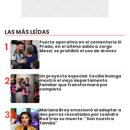
LAS MÁS LEÍDAS
Fuerte operativo en el cementerio El
1
Prado, en el último adiós a Jorge
Messi: se prohibió el uso de drones
Un proyecto especial: Cecilia Insinga
2
mostró el viejo departamento
familiar que transformará por
completo
Mariana Brey emocionó al adoptar a
3
dos perros rescatados por Leandro
Rud tras su muerte: "Son nuestra
familia"