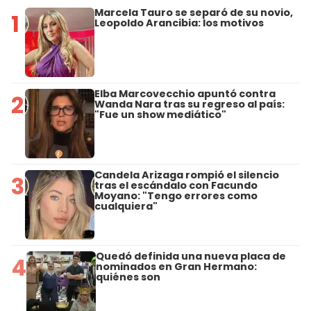
Marcela Tauro se separó de su novio,
1
Leopoldo Arancibia: los motivos
Elba Marcovecchio apuntó contra
2
Wanda Nara tras su regreso al país:
"Fue un show mediático"
Candela Arizaga rompió el silencio
3
tras el escándalo con Facundo
Moyano: "Tengo errores como
cualquiera"
Quedó definida una nueva placa de
4
nominados en Gran Hermano:
quiénes son