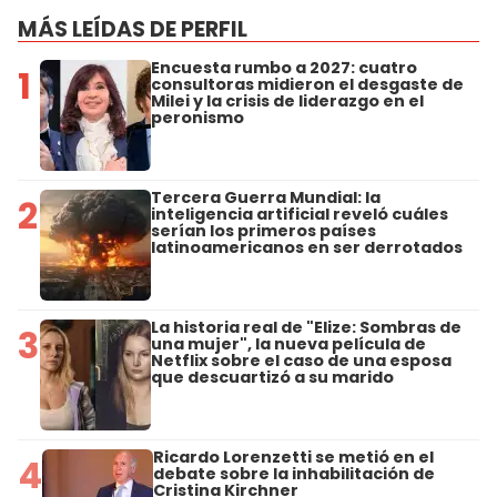
MÁS LEÍDAS DE PERFIL
Encuesta rumbo a 2027: cuatro
1
consultoras midieron el desgaste de
Milei y la crisis de liderazgo en el
peronismo
Tercera Guerra Mundial: la
2
inteligencia artificial reveló cuáles
serían los primeros países
latinoamericanos en ser derrotados
La historia real de "Elize: Sombras de
3
una mujer", la nueva película de
Netflix sobre el caso de una esposa
que descuartizó a su marido
Ricardo Lorenzetti se metió en el
4
debate sobre la inhabilitación de
Cristina Kirchner