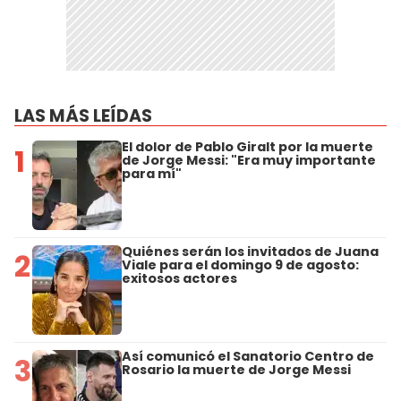
LAS MÁS LEÍDAS
El dolor de Pablo Giralt por la muerte
1
de Jorge Messi: "Era muy importante
para mí"
Quiénes serán los invitados de Juana
2
Viale para el domingo 9 de agosto:
exitosos actores
Así comunicó el Sanatorio Centro de
3
Rosario la muerte de Jorge Messi