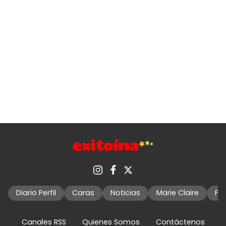
Diario Perfil
Caras
Noticias
Marie Claire
Fo
Canales RSS
Quienes Somos
Contáctenos