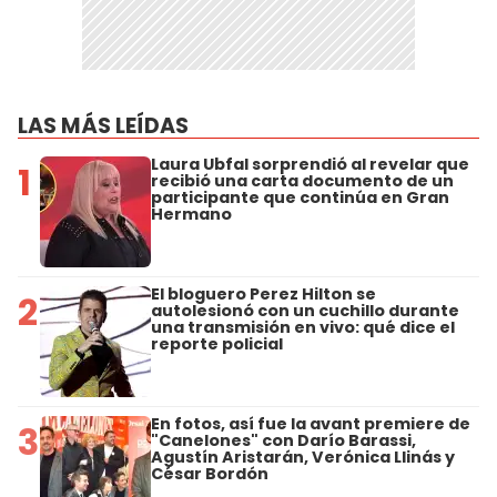
LAS MÁS LEÍDAS
Laura Ubfal sorprendió al revelar que
1
recibió una carta documento de un
participante que continúa en Gran
Hermano
El bloguero Perez Hilton se
2
autolesionó con un cuchillo durante
una transmisión en vivo: qué dice el
reporte policial
En fotos, así fue la avant premiere de
3
"Canelones" con Darío Barassi,
Agustín Aristarán, Verónica Llinás y
César Bordón