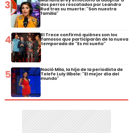
3
dos perros rescatados por Leandro
Rud tras su muerte: "Son nuestra
familia"
El Trece confirmó quiénes son los
4
famosos que participarán de la nueva
temporada de "Es mi sueño"
Nació Mila, la hija de la periodista de
5
Telefe Luly Illbele: "El mejor día del
mundo"