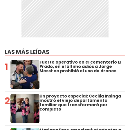
LAS MÁS LEÍDAS
Fuerte operativo en el cementerio El
1
Prado, en el último adiós a Jorge
Messi: se prohibió el uso de drones
Un proyecto especial: Cecilia Insinga
2
mostró el viejo departamento
familiar que transformará por
completo
Mariana Brey emocionó al adoptar a