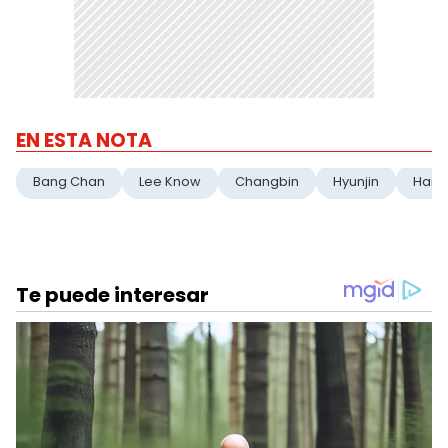
EN ESTA NOTA
Bang Chan
Lee Know
Changbin
Hyunjin
Han