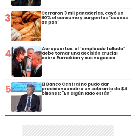
Cerraron 3 mil panaderías, cayó un
3
60% el consumo y surgen las "cuevas
de pan"
Aeropuertos: el "empleado fallado"
4
debe tomar una decisión crucial
sobre Eurnekian y sus negocios
El Banco Central no pudo dar
5
precisiones sobre un sobrante de $4
billones: "En algún lado están"