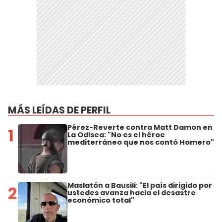
MÁS LEÍDAS DE PERFIL
Pérez-Reverte contra Matt Damon en
1
La Odisea: "No es el héroe
mediterráneo que nos contó Homero"
Maslatón a Bausili: "El país dirigido por
2
ustedes avanza hacia el desastre
económico total"