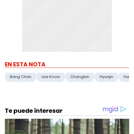
EN ESTA NOTA
Bang Chan
Lee Know
Changbin
Hyunjin
Han