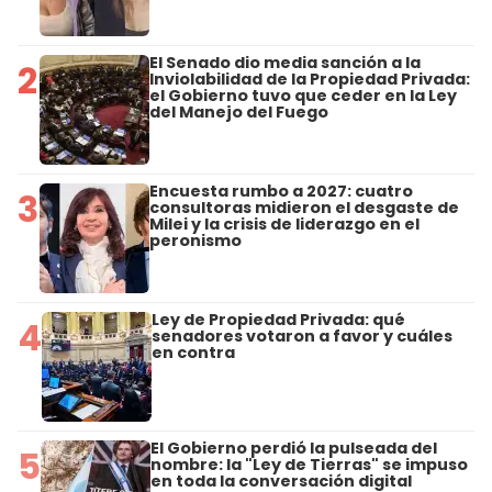
El Senado dio media sanción a la
2
Inviolabilidad de la Propiedad Privada:
el Gobierno tuvo que ceder en la Ley
del Manejo del Fuego
Encuesta rumbo a 2027: cuatro
3
consultoras midieron el desgaste de
Milei y la crisis de liderazgo en el
peronismo
Ley de Propiedad Privada: qué
4
senadores votaron a favor y cuáles
en contra
El Gobierno perdió la pulseada del
5
nombre: la "Ley de Tierras" se impuso
en toda la conversación digital