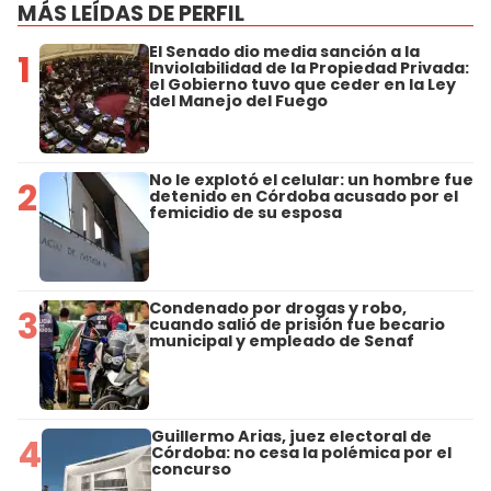
MÁS LEÍDAS DE PERFIL
El Senado dio media sanción a la
1
Inviolabilidad de la Propiedad Privada:
el Gobierno tuvo que ceder en la Ley
del Manejo del Fuego
No le explotó el celular: un hombre fue
2
detenido en Córdoba acusado por el
femicidio de su esposa
Condenado por drogas y robo,
3
cuando salió de prisión fue becario
municipal y empleado de Senaf
Guillermo Arias, juez electoral de
4
Córdoba: no cesa la polémica por el
concurso