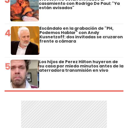
casamiento con Rodrigo De Paul: "Ya
están avisados"
Escándalo en la grabación de "PH,
4
Podemos Hablar" con Andy
Kusnetzoff: dos invitadas se cruzaron
frente a cámara
Los hijos de Perez Hilton huyeron de
5
su casa por miedo minutos antes de la
aterradora transmisión en vivo