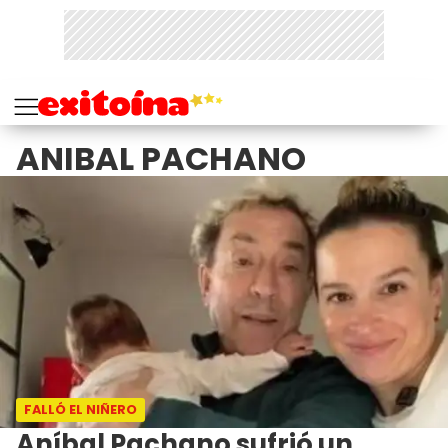
ANIBAL PACHANO
FALLÓ EL NIÑERO
Aníbal Pachano sufrió un