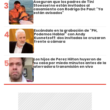
Aseguran que los padres de Tini
3
Stoessel no están invitados al
casamiento con Rodrigo De Paul: "Ya
están avisados"
Escándalo en la grabación de "PH,
4
Podemos Hablar" con Andy
Kusnetzoff: dos invitadas se cruzaron
frente a cámara
Los hijos de Perez Hilton huyeron de
5
su casa por miedo minutos antes de la
aterradora transmisión en vivo