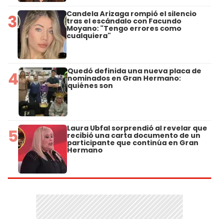
Candela Arizaga rompió el silencio
3
tras el escándalo con Facundo
Moyano: "Tengo errores como
cualquiera"
Quedó definida una nueva placa de
4
nominados en Gran Hermano:
quiénes son
Laura Ubfal sorprendió al revelar que
5
recibió una carta documento de un
participante que continúa en Gran
Hermano