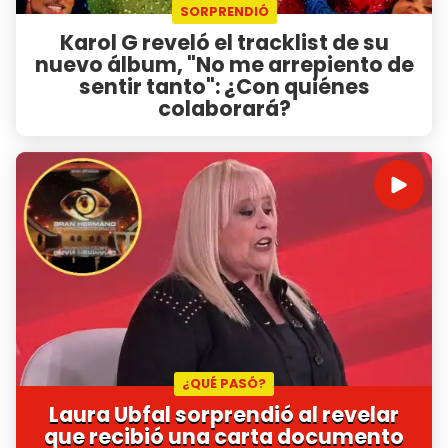
SORPRENDIÓ
Karol G reveló el tracklist de su
nuevo álbum, "No me arrepiento de
sentir tanto": ¿Con quiénes
colaborará?
¿QUÉ PASÓ?
Laura Ubfal sorprendió al revelar
que recibió una carta documento