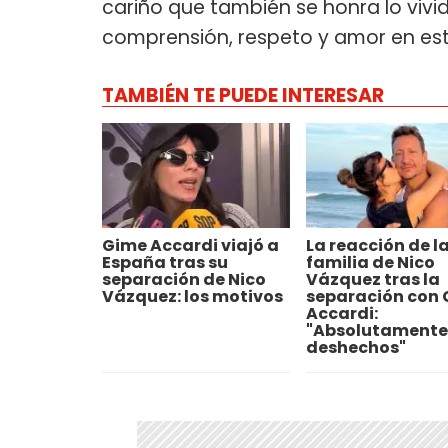
cariño que también se honra lo vi
comprensión, respeto y amor en es
TAMBIÉN TE PUEDE INTERESAR
Gime Accardi viajó a
La reacción de l
España tras su
familia de Nico
separación de Nico
Vázquez tras la
Vázquez: los motivos
separación con
Accardi:
"Absolutamente
deshechos"