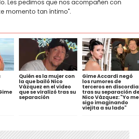
vido. Les pedimos que nos acompañen con
te momento tan íntimo".
a
Quién es la mujer con
Gime Accardi negó
la que bailó Nico
los rumores de
Vázquez en el video
terceros en discordia
 Gime
que se viralizó tras su
tras su separación d
separación
Nico Vázquez: "Yo me
sigo imaginando
viejita a su lado"