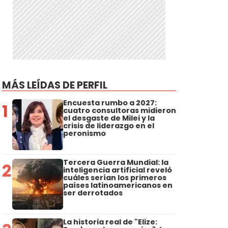
MÁS LEÍDAS DE PERFIL
Encuesta rumbo a 2027:
1
cuatro consultoras midieron
el desgaste de Milei y la
crisis de liderazgo en el
peronismo
Tercera Guerra Mundial: la
2
inteligencia artificial reveló
cuáles serían los primeros
países latinoamericanos en
ser derrotados
La historia real de "Elize: