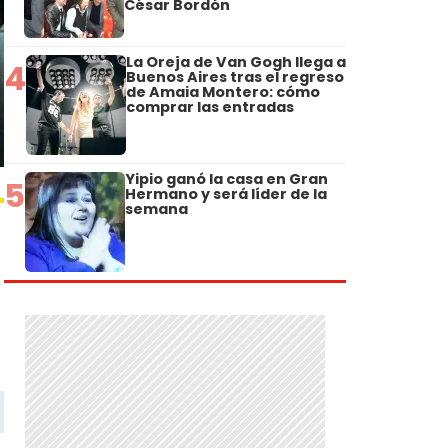
César Bordón
La Oreja de Van Gogh llega a
4
Buenos Aires tras el regreso
de Amaia Montero: cómo
comprar las entradas
Yipio ganó la casa en Gran
5
Hermano y será líder de la
semana