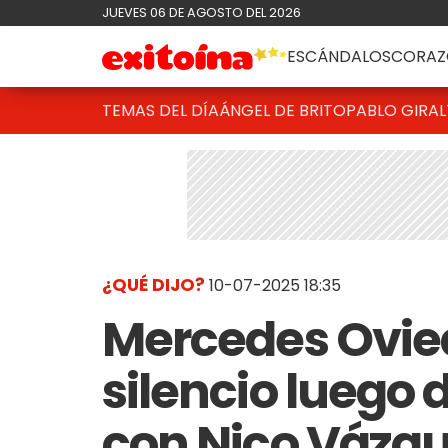
JUEVES 06 DE AGOSTO DEL 2026
ESCÁNDALOS
CORAZ
TEMAS DEL DÍA
ÁNGEL DE BRITO
PABLO GIRAL
¿QUÉ DIJO?
10-07-2025 18:35
Mercedes Ovie
silencio luego 
con Nico Vázqu