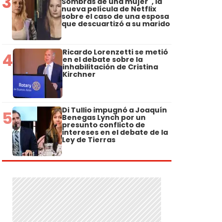
3
Sombras de una mujer", la
nueva película de Netflix
sobre el caso de una esposa
que descuartizó a su marido
Ricardo Lorenzetti se metió
4
en el debate sobre la
inhabilitación de Cristina
Kirchner
Di Tullio impugnó a Joaquín
5
Benegas Lynch por un
presunto conflicto de
intereses en el debate de la
Ley de Tierras