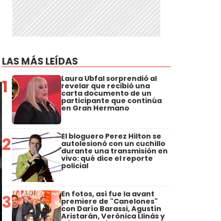
LAS MÁS LEÍDAS
Laura Ubfal sorprendió al
1
revelar que recibió una
carta documento de un
participante que continúa
en Gran Hermano
El bloguero Perez Hilton se
2
autolesionó con un cuchillo
durante una transmisión en
vivo: qué dice el reporte
policial
En fotos, así fue la avant
3
premiere de "Canelones"
con Darío Barassi, Agustín
Aristarán, Verónica Llinás y