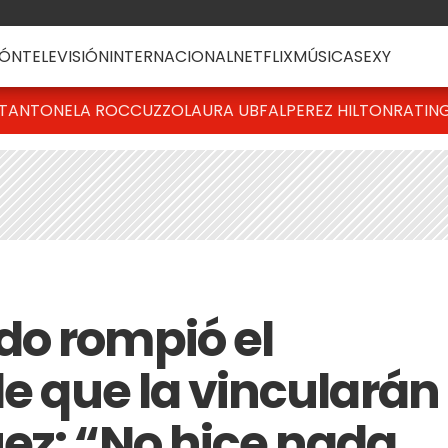
ÓN
TELEVISIÓN
INTERNACIONAL
NETFLIX
MÚSICA
SEXY
T
ANTONELA ROCCUZZO
LAURA UBFAL
PEREZ HILTON
RATIN
do rompió el
de que la vincularán
ez: “No hice nada