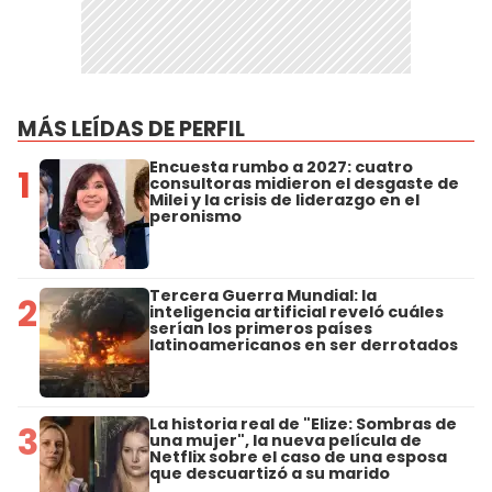
MÁS LEÍDAS DE PERFIL
Encuesta rumbo a 2027: cuatro
1
consultoras midieron el desgaste de
Milei y la crisis de liderazgo en el
peronismo
Tercera Guerra Mundial: la
2
inteligencia artificial reveló cuáles
serían los primeros países
latinoamericanos en ser derrotados
La historia real de "Elize: Sombras de
3
una mujer", la nueva película de
Netflix sobre el caso de una esposa
que descuartizó a su marido