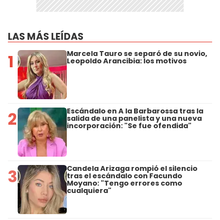
LAS MÁS LEÍDAS
Marcela Tauro se separó de su novio,
1
Leopoldo Arancibia: los motivos
Escándalo en A la Barbarossa tras la
2
salida de una panelista y una nueva
incorporación: "Se fue ofendida"
Candela Arizaga rompió el silencio
3
tras el escándalo con Facundo
Moyano: "Tengo errores como
cualquiera"