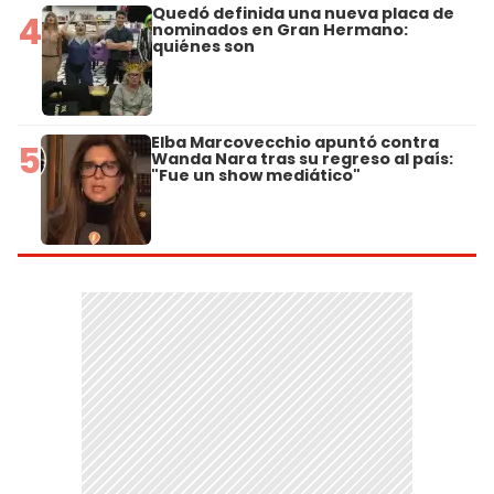
Quedó definida una nueva placa de
4
nominados en Gran Hermano:
quiénes son
Elba Marcovecchio apuntó contra
5
Wanda Nara tras su regreso al país:
"Fue un show mediático"