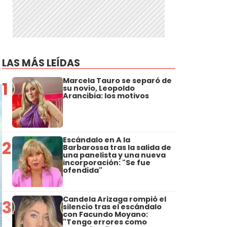
LAS MÁS LEÍDAS
Marcela Tauro se separó de
1
su novio, Leopoldo
Arancibia: los motivos
Escándalo en A la
2
Barbarossa tras la salida de
una panelista y una nueva
incorporación: "Se fue
ofendida"
Candela Arizaga rompió el
3
silencio tras el escándalo
con Facundo Moyano:
"Tengo errores como