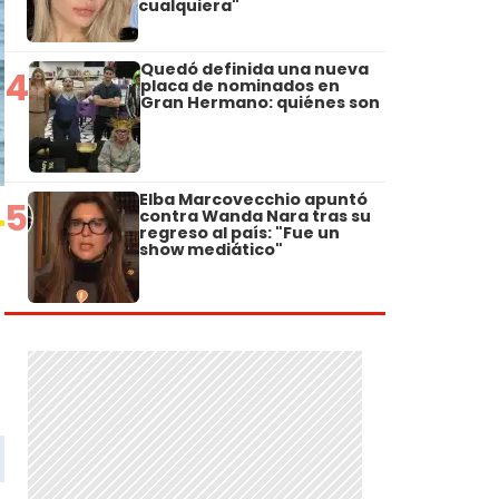
cualquiera"
Quedó definida una nueva
4
placa de nominados en
Gran Hermano: quiénes son
Elba Marcovecchio apuntó
5
contra Wanda Nara tras su
regreso al país: "Fue un
show mediático"