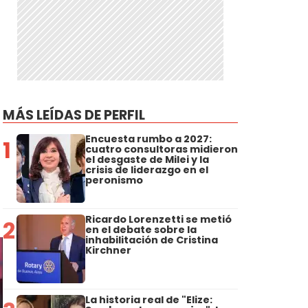
MÁS LEÍDAS DE PERFIL
Encuesta rumbo a 2027:
1
cuatro consultoras midieron
el desgaste de Milei y la
crisis de liderazgo en el
peronismo
Ricardo Lorenzetti se metió
2
en el debate sobre la
inhabilitación de Cristina
Kirchner
La historia real de "Elize: