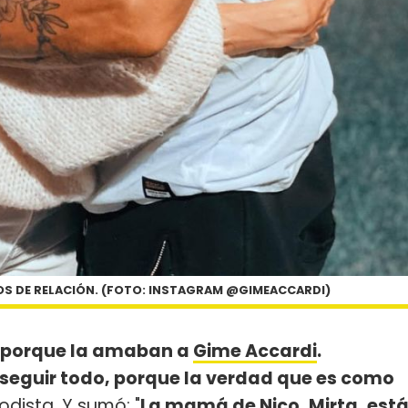
ÑOS DE RELACIÓN. (FOTO: INSTAGRAM @GIMEACCARDI)
porque la amaban a
Gime Accardi
.
seguir todo, porque la verdad que es como
iodista. Y sumó: "
La mamá de Nico, Mirta, est