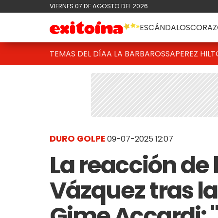
VIERNES 07 DE AGOSTO DEL 2026
ESCÁNDALOS
CORAZ
TEMAS DEL DÍA
A LA BARBAROSSA
PEREZ HIL
DURO GOLPE
09-07-2025 12:07
La reacción de 
Vázquez tras l
Gime Accardi: