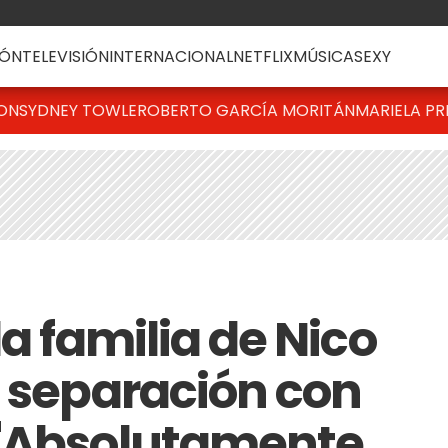
ÓN
TELEVISIÓN
INTERNACIONAL
NETFLIX
MÚSICA
SEXY
TON
SYDNEY TOWLE
ROBERTO GARCÍA MORITÁN
MARIELA PR
la familia de Nico
a separación con
 "Absolutamente