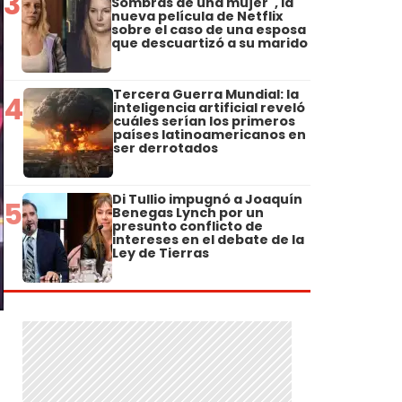
3
Sombras de una mujer", la
nueva película de Netflix
sobre el caso de una esposa
que descuartizó a su marido
Tercera Guerra Mundial: la
4
inteligencia artificial reveló
cuáles serían los primeros
países latinoamericanos en
ser derrotados
Di Tullio impugnó a Joaquín
5
Benegas Lynch por un
presunto conflicto de
intereses en el debate de la
Ley de Tierras