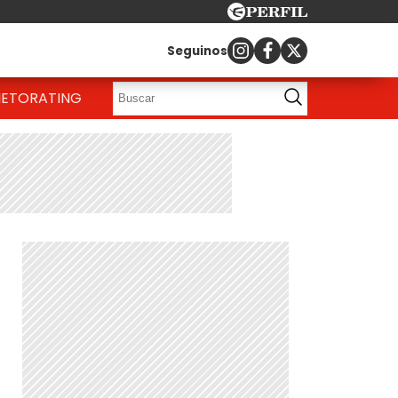
Seguinos
IETO
RATING