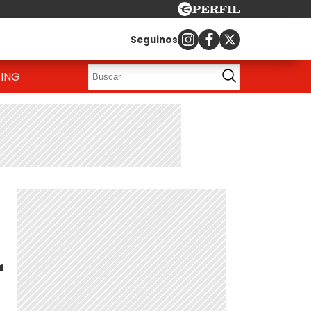
Seguinos
ING
r