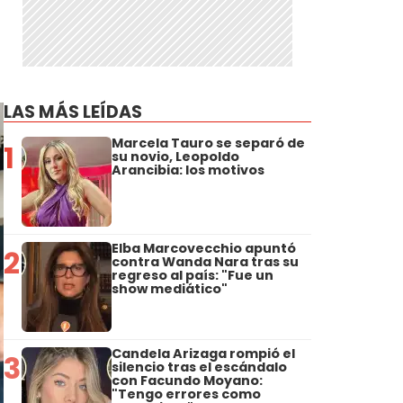
LAS MÁS LEÍDAS
Marcela Tauro se separó de
1
su novio, Leopoldo
Arancibia: los motivos
Elba Marcovecchio apuntó
2
contra Wanda Nara tras su
regreso al país: "Fue un
show mediático"
Candela Arizaga rompió el
3
silencio tras el escándalo
con Facundo Moyano:
"Tengo errores como