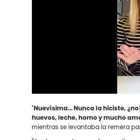
"
Nuevísima... Nunca la hiciste, ¿no
huevos, leche, horno y mucho am
mientras se levantaba la remera pa