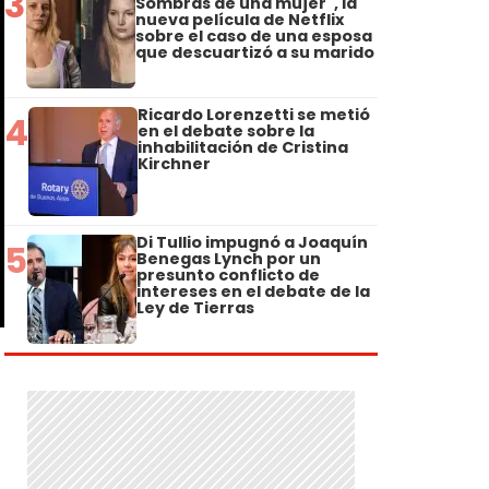
3
Sombras de una mujer", la
nueva película de Netflix
sobre el caso de una esposa
que descuartizó a su marido
Ricardo Lorenzetti se metió
4
en el debate sobre la
inhabilitación de Cristina
Kirchner
Di Tullio impugnó a Joaquín
5
Benegas Lynch por un
presunto conflicto de
intereses en el debate de la
Ley de Tierras