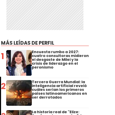
MÁS LEÍDAS DE PERFIL
Encuesta rumbo a 2027:
1
cuatro consultoras midieron
el desgaste de Milei y la
crisis de liderazgo en el
peronismo
Tercera Guerra Mundial: la
2
inteligencia artificial reveló
cuáles serían los primeros
países latinoamericanos en
ser derrotados
La historia real de "Elize: