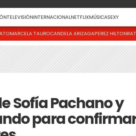
ÓN
TELEVISIÓN
INTERNACIONAL
NETFLIX
MÚSICA
SEXY
BATO
MARCELA TAURO
CANDELA ARIZAGA
PEREZ HILTON
RAT
 de Sofía Pachano y
ndo para confirma
res