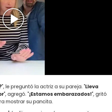
?
", le preguntó la actriz a su pareja. "
Lleva
or
", agregó. "
¡Estamos embarazados!
", gritó
ra mostrar su pancita.