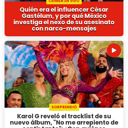
CRIMEN EN VIVO
Quién era el influencer César
Gastélum, y por qué México
investiga el nexo de su asesinato
con narco-mensajes
SORPRENDIÓ
Karol G reveló el tracklist de su
nuevo álbum, "No me arrepiento de