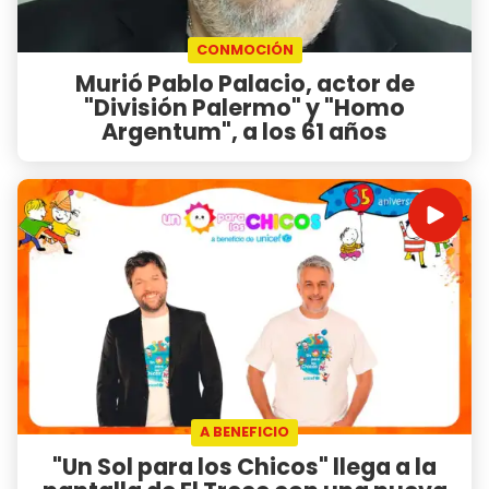
CONMOCIÓN
Murió Pablo Palacio, actor de
"División Palermo" y "Homo
Argentum", a los 61 años
A BENEFICIO
"Un Sol para los Chicos" llega a la