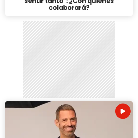
sentir tanto": ¿Con quiénes
colaborará?