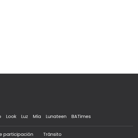
o
Look
Luz
Mía
Lunateen
BATimes
e participación
Tránsito