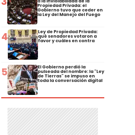
3
a la Inviolabilidad de la
Propiedad Privada: el
Gobierno tuvo que ceder en
la Ley del Manejo del Fuego
Ley de Propiedad Privada:
4
qué senadores votaron a
favor y cuáles en contra
El Gobierno perdió la
5
pulseada del nombre: la "Ley
de Tierras" se impuso en
toda la conversación digital