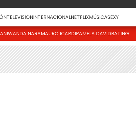
ÓN
TELEVISIÓN
INTERNACIONAL
NETFLIX
MÚSICA
SEXY
IANI
WANDA NARA
MAURO ICARDI
PAMELA DAVID
RATING