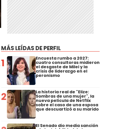
MÁS LEÍDAS DE PERFIL
Encuesta rumbo a 2027:
1
cuatro consultoras midieron
el desgaste de Milei y la
crisis de liderazgo en el
peronismo
La historia real de "Elize:
2
Sombras de una mujer", la
nueva película de Netflix
sobre el caso de una esposa
que descuartizó a su marido
El Senado dio media sanción