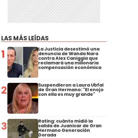
LAS MÁS LEÍDAS
La Justicia desestimó una
1
denuncia de Wanda Nara
contra Alex Caniggia que
reclamará una millonaria
compensación económica
Suspendieron a Laura Ubfal
2
de Gran Hermano: "El enojo
con ella es muy grande"
Rating: cuánto midió la
3
salida de Juanicar de Gran
Hermano Generación
Dorada