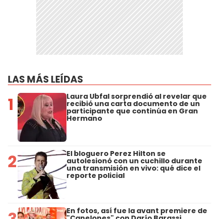
LAS MÁS LEÍDAS
Laura Ubfal sorprendió al revelar que
1
recibió una carta documento de un
participante que continúa en Gran
Hermano
El bloguero Perez Hilton se
2
autolesionó con un cuchillo durante
una transmisión en vivo: qué dice el
reporte policial
En fotos, así fue la avant premiere de
3
"Canelones" con Darío Barassi,