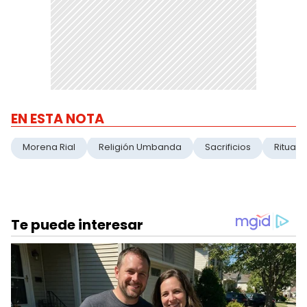
EN ESTA NOTA
Morena Rial
Religión Umbanda
Sacrificios
Rituale