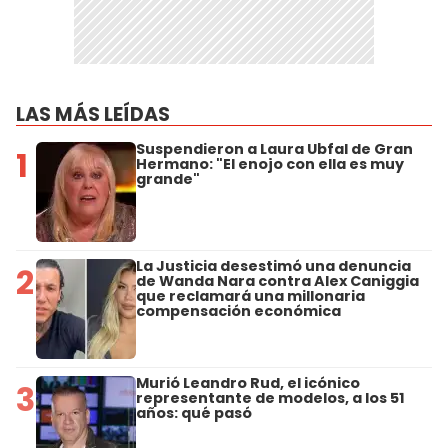
LAS MÁS LEÍDAS
Suspendieron a Laura Ubfal de Gran
1
Hermano: "El enojo con ella es muy
grande"
La Justicia desestimó una denuncia
2
de Wanda Nara contra Alex Caniggia
que reclamará una millonaria
compensación económica
Murió Leandro Rud, el icónico
3
representante de modelos, a los 51
años: qué pasó