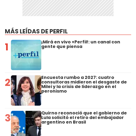
MÁS LEÍDAS DE PERFIL
¡Mirá en vivo +Perfil!: un canal con
1
gente que piensa
Encuesta rumbo a 2027: cuatro
2
consultoras midieron el desgaste de
Milei y la crisis de liderazgo en el
peronismo
Quirno reconoció que el gobierno de
3
Lula solicitó el retiro del embajador
argentino en Brasil