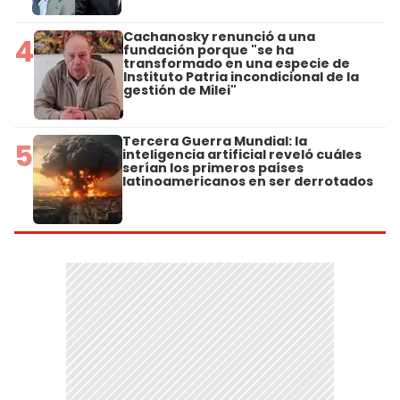
Cachanosky renunció a una
4
fundación porque "se ha
transformado en una especie de
Instituto Patria incondicional de la
gestión de Milei"
Tercera Guerra Mundial: la
5
inteligencia artificial reveló cuáles
serían los primeros países
latinoamericanos en ser derrotados