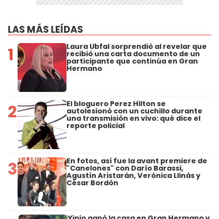
LAS MÁS LEÍDAS
Laura Ubfal sorprendió al revelar que
1
recibió una carta documento de un
participante que continúa en Gran
Hermano
El bloguero Perez Hilton se
2
autolesionó con un cuchillo durante
una transmisión en vivo: qué dice el
reporte policial
En fotos, así fue la avant premiere de
3
"Canelones" con Darío Barassi,
Agustín Aristarán, Verónica Llinás y
César Bordón
Yipio ganó la casa en Gran Hermano y