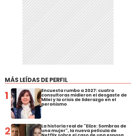
MÁS LEÍDAS DE PERFIL
Encuesta rumbo a 2027: cuatro
1
consultoras midieron el desgaste de
Milei y la crisis de liderazgo en el
peronismo
La historia real de "Elize: Sombras de
2
una mujer", la nueva película de
Netflix sobre el caso de una esposa