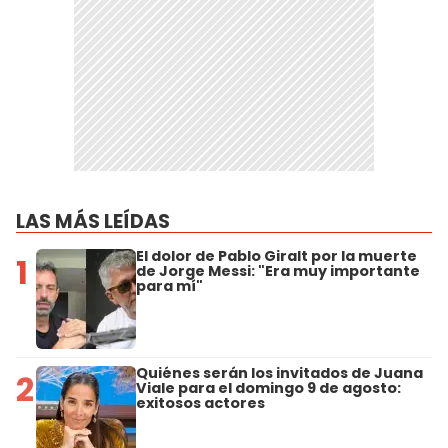
LAS MÁS LEÍDAS
El dolor de Pablo Giralt por la muerte
1
de Jorge Messi: "Era muy importante
para mí"
Quiénes serán los invitados de Juana
2
Viale para el domingo 9 de agosto:
exitosos actores