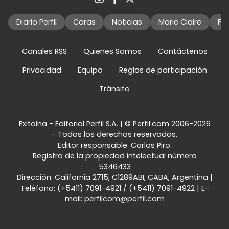
Diario Perfil
Caras
Noticias
Marie Claire
Fo
Canales RSS
Quienes Somos
Contáctenos
Privacidad
Equipo
Reglas de participación
Tránsito
Exitoina - Editorial Perfil S.A.
| © Perfil.com 2006-2026
- Todos los derechos reservados.
Editor responsable: Carlos Piro.
Registro de la propiedad intelectual número
5346433
Dirección:
California 2715
,
C1289ABI
,
CABA, Argentina
|
Teléfono:
(+5411) 7091-4921
/
(+5411) 7091-4922
| E-
mail:
perfilcom@perfil.com