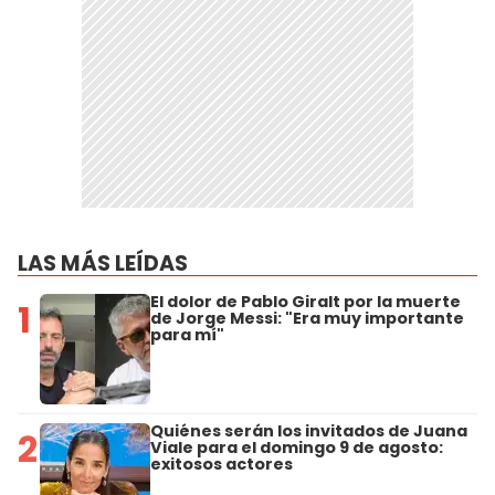
LAS MÁS LEÍDAS
El dolor de Pablo Giralt por la muerte
1
de Jorge Messi: "Era muy importante
para mí"
Quiénes serán los invitados de Juana
2
Viale para el domingo 9 de agosto:
exitosos actores