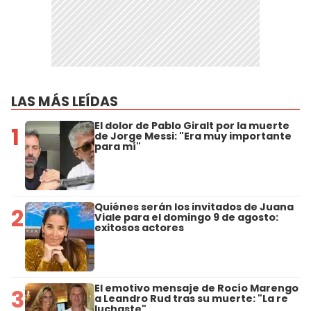
LAS MÁS LEÍDAS
El dolor de Pablo Giralt por la muerte
1
de Jorge Messi: "Era muy importante
para mí"
Quiénes serán los invitados de Juana
2
Viale para el domingo 9 de agosto:
exitosos actores
El emotivo mensaje de Rocío Marengo
3
a Leandro Rud tras su muerte: "La re
luchaste"