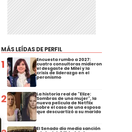
MÁS LEÍDAS DE PERFIL
Encuesta rumbo a 2027:
1
cuatro consultoras midieron
el desgaste de Milei y la
crisis de liderazgo en el
peronismo
La historia real de "Elize:
2
Sombras de una mujer", la
nueva película de Netflix
sobre el caso de una esposa
que descuartizó a su marido
El Senado dio media sanción