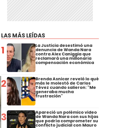
LAS MÁS LEÍDAS
La Justicia desestimó una
1
denuncia de Wanda Nara
contra Alex Caniggia que
reclamará una millonaria
compensación económica
Brenda Asnicar reveló lo qué
2
más le molestó de Carlos
Tévez cuando salieron: "Me
generaba mucha
frustración"
Apareció un polémico video
3
de Wanda Nara con sus hijas
que podría comprometer su
conflicto judicial con Mauro