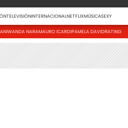
ÓN
TELEVISIÓN
INTERNACIONAL
NETFLIX
MÚSICA
SEXY
IANI
WANDA NARA
MAURO ICARDI
PAMELA DAVID
RATING