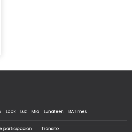
o
Look
Luz
Mía
Lunateen
BATimes
e participación
Tránsito