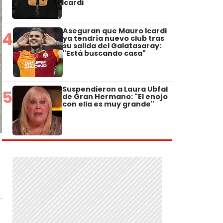
Icardi
Aseguran que Mauro Icardi
4
ya tendría nuevo club tras
su salida del Galatasaray:
"Está buscando casa"
Suspendieron a Laura Ubfal
5
de Gran Hermano: "El enojo
con ella es muy grande"