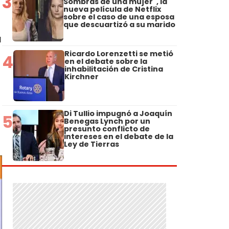
3
Sombras de una mujer", la
nueva película de Netflix
sobre el caso de una esposa
que descuartizó a su marido
a
Ricardo Lorenzetti se metió
4
en el debate sobre la
inhabilitación de Cristina
Kirchner
Di Tullio impugnó a Joaquín
5
Benegas Lynch por un
presunto conflicto de
intereses en el debate de la
Ley de Tierras