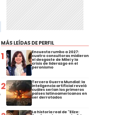
MÁS LEÍDAS DE PERFIL
Encuesta rumbo a 2027:
1
cuatro consultoras midieron
el desgaste de Milei y la
crisis de liderazgo en el
peronismo
Tercera Guerra Mundial: la
2
inteligencia artificial reveló
cuáles serían los primeros
e
países latinoamericanos en
ser derrotados
La historia real de "Elize: