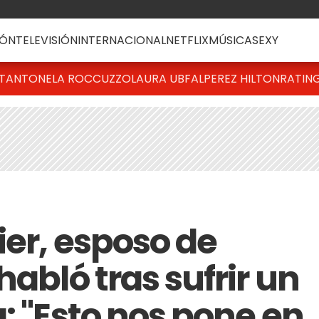
ÓN
TELEVISIÓN
INTERNACIONAL
NETFLIX
MÚSICA
SEXY
T
ANTONELA ROCCUZZO
LAURA UBFAL
PEREZ HILTON
RATIN
ier, esposo de
habló tras sufrir un
: "Esto nos pone en