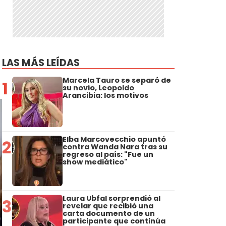
LAS MÁS LEÍDAS
Marcela Tauro se separó de
1
su novio, Leopoldo
Arancibia: los motivos
Elba Marcovecchio apuntó
2
contra Wanda Nara tras su
regreso al país: "Fue un
show mediático"
Laura Ubfal sorprendió al
3
revelar que recibió una
carta documento de un
participante que continúa