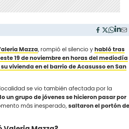
aleria Mazza
, rompió el silencio y
habló tras
a este 19 de noviembre en horas del mediodía
su vivienda en el barrio de Acasusso en San
 localidad se vio también afectada por la
do un grupo de jóvenes se hicieron pasar por
momento más inesperado,
saltaron el portón d
ó Valeria Mazza?