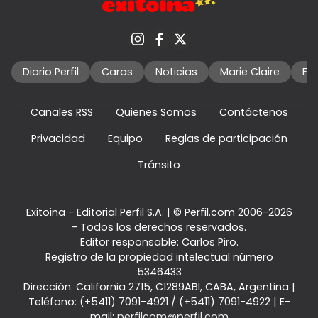
Diario Perfil
Caras
Noticias
Marie Claire
Fo
Canales RSS
Quienes Somos
Contáctenos
Privacidad
Equipo
Reglas de participación
Tránsito
Exitoina - Editorial Perfil S.A.
| © Perfil.com 2006-2026
- Todos los derechos reservados.
Editor responsable: Carlos Piro.
Registro de la propiedad intelectual número
5346433
Dirección:
California 2715
,
C1289ABI
,
CABA, Argentina
|
Teléfono:
(+5411) 7091-4921
/
(+5411) 7091-4922
| E-
mail:
perfilcom@perfil.com