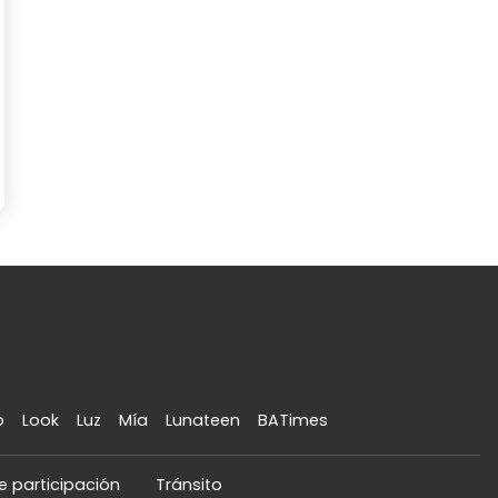
o
Look
Luz
Mía
Lunateen
BATimes
e participación
Tránsito