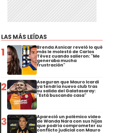
LAS MÁS LEÍDAS
Brenda Asnicar reveló lo qué
1
más le molestó de Carlos
Tévez cuando salieron: "Me
generaba mucha
frustración"
Aseguran que Mauro Icardi
2
ya tendría nuevo club tras
su salida del Galatasaray:
"Está buscando casa"
Apareció un polémico video
3
de Wanda Nara con sus hijas
que podría comprometer su
conflicto judicial con Mauro