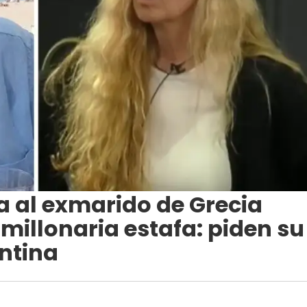
a al exmarido de Grecia
illonaria estafa: piden su
entina