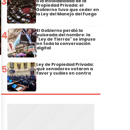
3
a la Inviolabilidad de la
Propiedad Privada: el
Gobierno tuvo que ceder en
la Ley del Manejo del Fuego
El Gobierno perdió la
4
pulseada del nombre: la
"Ley de Tierras" se impuso
en toda la conversación
digital
Ley de Propiedad Privada:
5
qué senadores votaron a
favor y cuáles en contra