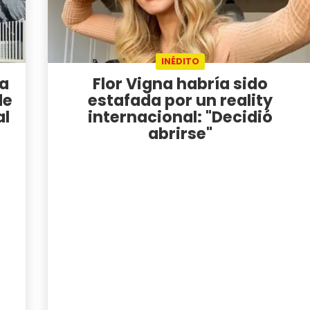
INÉDITO
ta
Flor Vigna habría sido
de
estafada por un reality
al
internacional: "Decidió
abrirse"