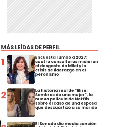
MÁS LEÍDAS DE PERFIL
Encuesta rumbo a 2027:
1
cuatro consultoras midieron
el desgaste de Milei y la
crisis de liderazgo en el
peronismo
La historia real de "Elize:
2
Sombras de una mujer", la
nueva película de Netflix
sobre el caso de una esposa
que descuartizó a su marido
El Senado dio media sanción