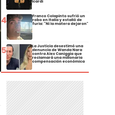
Icardi
Franco Colapinto sufrió un
4
robo en Italia y estalló de
furia: "Ni la matera dejaron"
La Justicia desestimó una
5
denuncia de Wanda Nara
contra Alex Caniggia que
reclamará una millonaria
compensación económica