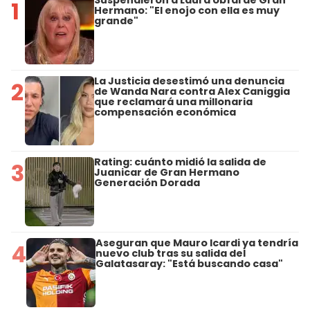
Suspendieron a Laura Ubfal de Gran
1
Hermano: "El enojo con ella es muy
grande"
La Justicia desestimó una denuncia
2
de Wanda Nara contra Alex Caniggia
que reclamará una millonaria
compensación económica
Rating: cuánto midió la salida de
3
Juanicar de Gran Hermano
Generación Dorada
Aseguran que Mauro Icardi ya tendría
4
nuevo club tras su salida del
Galatasaray: "Está buscando casa"