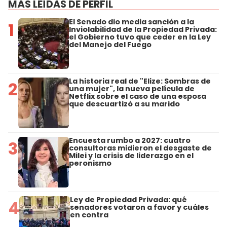
MÁS LEÍDAS DE PERFIL
El Senado dio media sanción a la
1
Inviolabilidad de la Propiedad Privada:
el Gobierno tuvo que ceder en la Ley
del Manejo del Fuego
La historia real de "Elize: Sombras de
2
una mujer", la nueva película de
Netflix sobre el caso de una esposa
que descuartizó a su marido
Encuesta rumbo a 2027: cuatro
3
consultoras midieron el desgaste de
Milei y la crisis de liderazgo en el
peronismo
Ley de Propiedad Privada: qué
4
senadores votaron a favor y cuáles
en contra