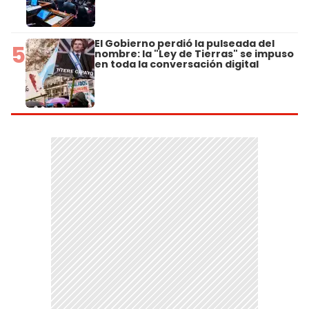
El Gobierno perdió la pulseada del
5
nombre: la "Ley de Tierras" se impuso
en toda la conversación digital