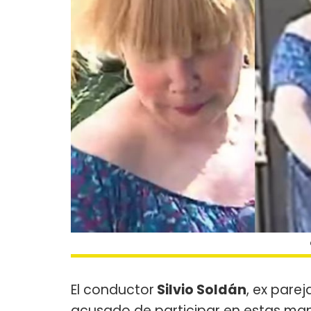
El conductor
Silvio Soldán
, ex pare
acusado de participar en estas man