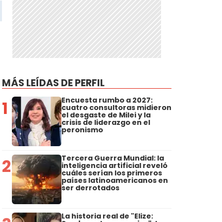
MÁS LEÍDAS DE PERFIL
Encuesta rumbo a 2027:
1
cuatro consultoras midieron
el desgaste de Milei y la
crisis de liderazgo en el
peronismo
Tercera Guerra Mundial: la
2
inteligencia artificial reveló
cuáles serían los primeros
países latinoamericanos en
ser derrotados
La historia real de "Elize: