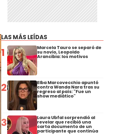
LAS MÁS LEÍDAS
Marcela Tauro se separó de
1
su novio, Leopoldo
Arancibia: los motivos
Elba Marcovecchio apuntó
2
contra Wanda Nara tras su
regreso al país: "Fue un
show mediático"
Laura Ubfal sorprendió al
3
revelar que recibió una
carta documento de un
participante que continúa