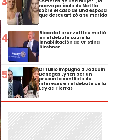
3
Sombras de una mujer", la
nueva película de Netflix
sobre el caso de una esposa
que descuartizó a su marido
Ricardo Lorenzetti se metió
4
en el debate sobre la
inhabilitación de Cristina
Kirchner
Di Tullio impugnó a Joaquín
5
Benegas Lynch por un
presunto conflicto de
intereses en el debate de la
Ley de Tierras