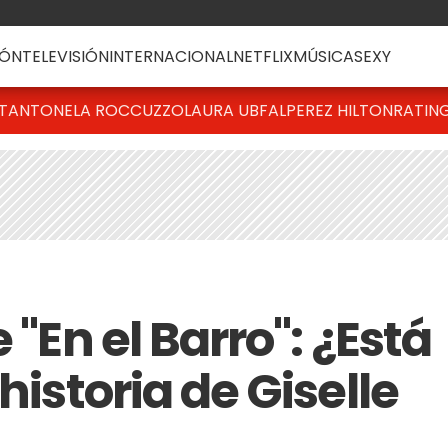
ÓN
TELEVISIÓN
INTERNACIONAL
NETFLIX
MÚSICA
SEXY
T
ANTONELA ROCCUZZO
LAURA UBFAL
PEREZ HILTON
RATIN
 "En el Barro": ¿Está
historia de Giselle