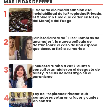
MÁS LEÍDAS DE PERFIL
El Senado dio media sanción a la
1
Inviolabilidad de la Propiedad Privada:
el Gobierno tuvo que ceder en la Ley
del Manejo del Fuego
La historia real de "Elize: Sombras de
2
una mujer", la nueva película de
Netflix sobre el caso de una esposa
que descuartizó a su marido
Encuesta rumbo a 2027: cuatro
3
consultoras midieron el desgaste de
Milei y la crisis de liderazgo en el
peronismo
Ley de Propiedad Privada: qué
4
senadores votaron a favor y cuáles
en contra