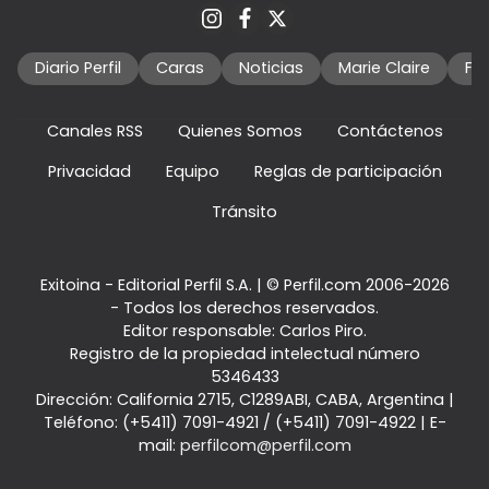
Diario Perfil
Caras
Noticias
Marie Claire
Fo
Canales RSS
Quienes Somos
Contáctenos
Privacidad
Equipo
Reglas de participación
Tránsito
Exitoina - Editorial Perfil S.A.
| © Perfil.com 2006-2026
- Todos los derechos reservados.
Editor responsable: Carlos Piro.
Registro de la propiedad intelectual número
5346433
Dirección:
California 2715
,
C1289ABI
,
CABA, Argentina
|
Teléfono:
(+5411) 7091-4921
/
(+5411) 7091-4922
| E-
mail:
perfilcom@perfil.com