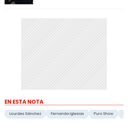
EN ESTA NOTA
Lourdes Sánchez
Fernanda Iglesias
Puro Show
In