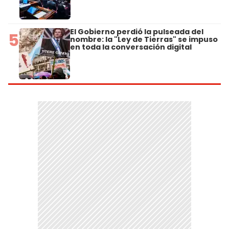
El Gobierno perdió la pulseada del
5
nombre: la "Ley de Tierras" se impuso
en toda la conversación digital