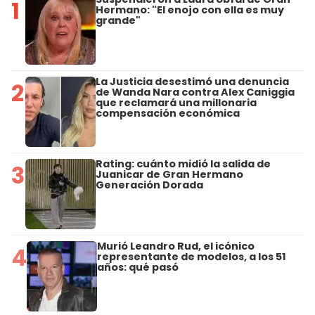
1
Hermano: "El enojo con ella es muy
grande"
La Justicia desestimó una denuncia
2
de Wanda Nara contra Alex Caniggia
que reclamará una millonaria
compensación económica
Rating: cuánto midió la salida de
3
Juanicar de Gran Hermano
Generación Dorada
Murió Leandro Rud, el icónico
4
representante de modelos, a los 51
años: qué pasó