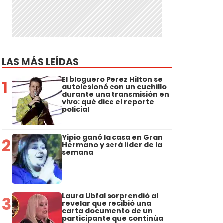
LAS MÁS LEÍDAS
El bloguero Perez Hilton se
1
autolesionó con un cuchillo
durante una transmisión en
vivo: qué dice el reporte
policial
Yipio ganó la casa en Gran
2
Hermano y será líder de la
semana
Laura Ubfal sorprendió al
3
revelar que recibió una
carta documento de un
participante que continúa