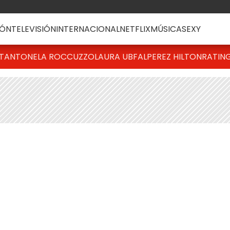
ÓN
TELEVISIÓN
INTERNACIONAL
NETFLIX
MÚSICA
SEXY
T
ANTONELA ROCCUZZO
LAURA UBFAL
PEREZ HILTON
RATIN