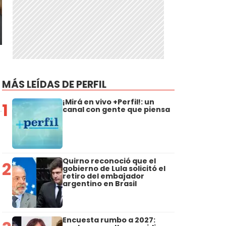
MÁS LEÍDAS DE PERFIL
¡Mirá en vivo +Perfil!: un
1
canal con gente que piensa
Quirno reconoció que el
2
gobierno de Lula solicitó el
retiro del embajador
argentino en Brasil
Encuesta rumbo a 2027: