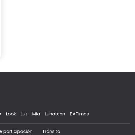
o
Look
Luz
Mía
Lunateen
BATimes
e participación
Tránsito