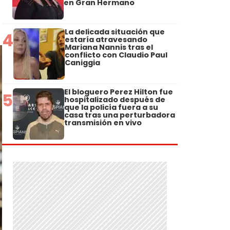
en Gran Hermano
La delicada situación que
4
estaría atravesando
Mariana Nannis tras el
conflicto con Claudio Paul
Caniggia
El bloguero Perez Hilton fue
5
hospitalizado después de
que la policía fuera a su
casa tras una perturbadora
transmisión en vivo