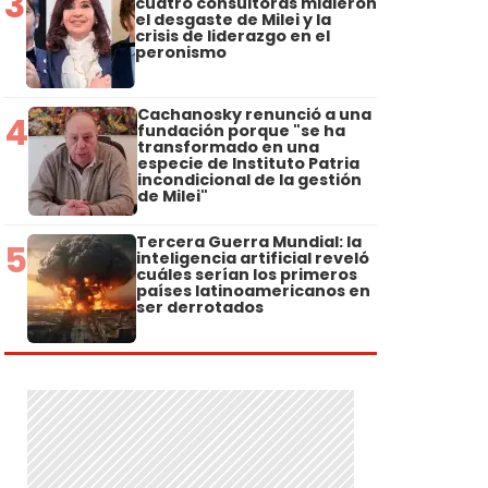
3
cuatro consultoras midieron
el desgaste de Milei y la
crisis de liderazgo en el
peronismo
Cachanosky renunció a una
4
fundación porque "se ha
transformado en una
especie de Instituto Patria
incondicional de la gestión
de Milei"
Tercera Guerra Mundial: la
5
inteligencia artificial reveló
cuáles serían los primeros
países latinoamericanos en
ser derrotados