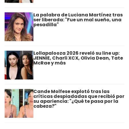
La palabra de Luciana Martínez tras
ser liberada: "Fue un mal sueño, una
pesadilla"
Lollapalooza 2026 reveló su line up:
JENNIE, Charli XCX, Olivia Dean, Tate
McRae y más
Cande Molfese explotó tras las
críticas despiadadas que recibió por
su apariencia: "¿Qué te pasa por la
cabeza?"