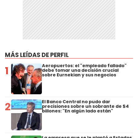
MÁS LEÍDAS DE PERFIL
Aeropuertos: el "empleado fallado"
1
debe tomar una decisión crucial
sobre Eurnekian y sus negocios
El Banco Central no pudo dar
2
precisiones sobre un sobrante de $4
billones: "En algún lado están"
La empresa que se le plantó a Estados