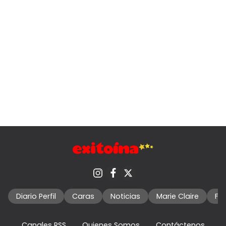
Diario Perfil
Caras
Noticias
Marie Claire
Fo
Canales RSS
Quienes Somos
Contáctenos